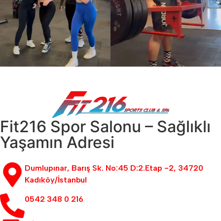
Fit216 Spor Salonu – Sağlıklı
Yaşamın Adresi
Dumlupınar, Barış Sk. No:45 D:2.Etap -2, 34720
Kadıköy/İstanbul
0542 348 0 216